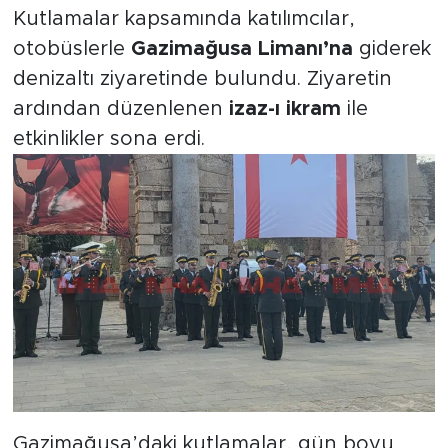
Kutlamalar kapsamında katılımcılar,
otobüslerle
Gazimağusa Limanı’na
giderek
denizaltı ziyaretinde bulundu. Ziyaretin
ardından düzenlenen
izaz-ı ikram
ile
etkinlikler sona erdi.
Gazimağusa’daki kutlamalar, gün boyu