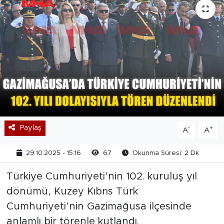
Paylaş
-
+
A
A
29.10.2025 - 15:16
67
Okunma Süresi: 2 Dk
Türkiye Cumhuriyeti’nin 102. kuruluş yıl
dönümü, Kuzey Kıbrıs Türk
Cumhuriyeti’nin Gazimağusa ilçesinde
anlamlı bir törenle kutlandı.