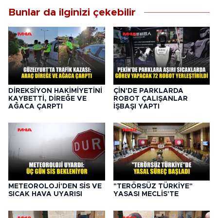
Bunlar da ilginizi çekebilir
DİREKSİYON HAKİMİYETİNİ
ÇİN'DE PARKLARDA
KAYBETTİ, DİREĞE VE
ROBOT ÇALIŞANLAR
AĞACA ÇARPTI
İŞBAŞI YAPTI
METEOROLOJİ'DEN SİS VE
"TERÖRSÜZ TÜRKİYE"
SICAK HAVA UYARISI
YASASI MECLİS'TE