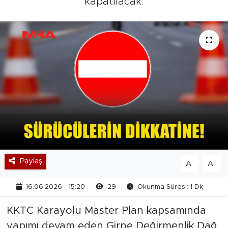
kapatılacak.
Paylaş
-
+
A
A
16.06.2026 - 15:20
29
Okunma Süresi: 1 Dk
KKTC Karayolu Master Plan kapsamında
yapımı devam eden Girne Değirmenlik Dağ