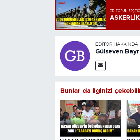
EDITÖRÜN SEÇTIĞ
ASKERLİK
EDITÖR HAKKINDA
Gülseven Bay
Bunlar da ilginizi çekebili