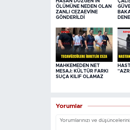
HASAN DÜZGEN’İN
ÇALI
ÖLÜMÜNE NEDEN OLAN
GÜVE
ZANLI CEZAEVİNE
BAKA
GÖNDERİLDİ
DENE
MAHKEMEDEN NET
HAST
MESAJ: KÜLTÜR FARKI
"AZR
SUÇA KILIF OLAMAZ
Yorumlar