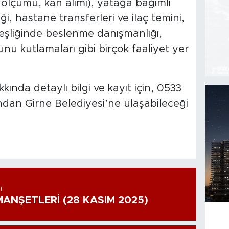
 ölçümü, kan alımı), yatağa bağımlı
ği, hastane transferleri ve ilaç temini,
 eşliğinde beslenme danışmanlığı,
nü kutlamaları gibi birçok faaliyet yer
nda detaylı bilgi ve kayıt için, 0533
dan Girne Belediyesi’ne ulaşabileceği
I
ANŞETLERİ (28 KASIM 2025)