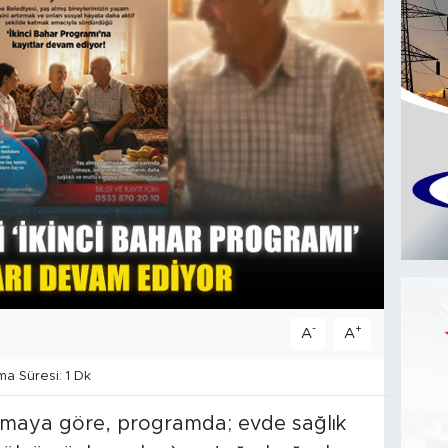
-
+
A
A
 Süresi: 1 Dk
amaya göre, programda; evde sağlık