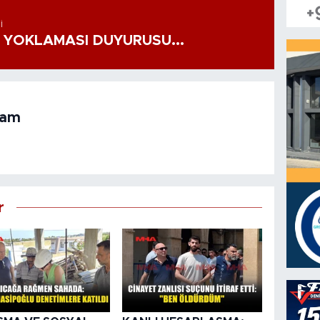
I
 YOKLAMASI DUYURUSU...
ram
r