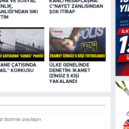
ŞMA VE SOSYAL
KANLI HESAPLAŞMA:
NLİK,
C*NAYET ZANLISINDAN
NLIĞI’NDAN SIKI
ŞOK İTİRAF
TİM
ANE ÇATISINDA
ÜLKE GENELİNDE
AİL" KORKUSU
DENETİM: İKAMET
İZİNSİZ 5 KİŞİ
YAKALANDI