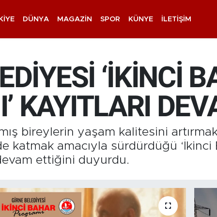
KIYE
DÜNYA
MAGAZIN
SPOR
KÜNYE
İLETIŞIM
EDİYESİ ‘İKİNCİ 
’ KAYITLARI DEV
mış bireylerin yaşam kalitesini artırma
lde katmak amacıyla sürdürdüğü ‘İkinci
devam ettiğini duyurdu.