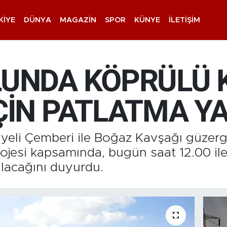
KIYE
DÜNYA
MAGAZIN
SPOR
KÜNYE
İLETIŞIM
LUNDA KÖPRÜLÜ 
İÇİN PATLATMA Y
önyeli Çemberi ile Boğaz Kavşağı güze
jesi kapsamında, bugün saat 12.00 ile 
ılacağını duyurdu.