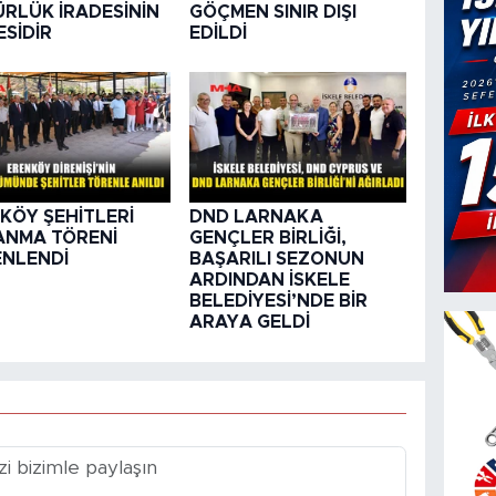
RLÜK İRADESİNİN
GÖÇMEN SINIR DIŞI
ESİDİR
EDİLDİ
KÖY ŞEHİTLERİ
DND LARNAKA
 ANMA TÖRENİ
GENÇLER BİRLİĞİ,
NLENDİ
BAŞARILI SEZONUN
ARDINDAN İSKELE
BELEDİYESİ’NDE BİR
ARAYA GELDİ