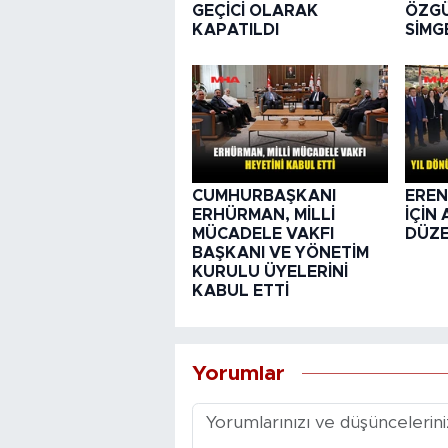
GEÇİCİ OLARAK
ÖZGÜ
KAPATILDI
SİMG
CUMHURBAŞKANI
EREN
ERHÜRMAN, MİLLİ
İÇİN
MÜCADELE VAKFI
DÜZE
BAŞKANI VE YÖNETİM
KURULU ÜYELERİNİ
KABUL ETTİ
Yorumlar