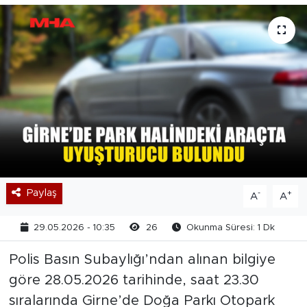
Paylaş
-
+
A
A
29.05.2026 - 10:35
26
Okunma Süresi: 1 Dk
Polis Basın Subaylığı’ndan alınan bilgiye
göre 28.05.2026 tarihinde, saat 23.30
sıralarında Girne’de Doğa Parkı Otopark