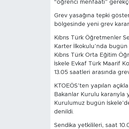
“öğrenci menfaati” gerekçes
Grev yasağına tepki göster
bölgesinde yeni grev kararl
Kıbrıs Türk Öğretmenler Sen
Karter İlkokulu’nda bugün 
Kıbrıs Türk Orta Eğitim Öğ
İskele Evkaf Türk Maarif Kol
13.05 saatleri arasında gre
KTOEÖS’ten yapılan açıklam
Bakanlar Kurulu kararıyla
Kurulumuz bugün İskele’de 
denildi.
Sendika yetkilileri, saat 1