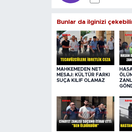
Bunlar da ilginizi çekebili
MAHKEMEDEN NET
HASA
MESAJ: KÜLTÜR FARKI
ÖLÜ
SUÇA KILIF OLAMAZ
ZANL
GÖND