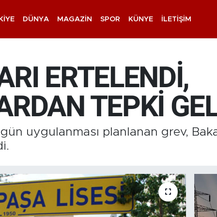
KIYE
DÜNYA
MAGAZIN
SPOR
KÜNYE
İLETIŞIM
RI ERTELENDİ,
ARDAN TEPKİ GEL
ugün uygulanması planlanan grev, Bakan
i.