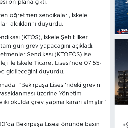
i ön plana çıktı.
en öğretmen sendikaları, İskele
arı aldıklarını duyurdu.
dikası (KTÖS), İskele Şehit İlker
tam gün grev yapacağını açıkladı.
retmenler Sendikası (KTOEÖS) ise
eji ile İskele Ticaret Lisesi’nde 07.55-
ve gidileceğini duyurdu.
ada, “Bekirpaşa Lisesi’ndeki grevin
 yasaklanması üzerine Yönetim
iki okulda grev yapma kararı almıştır”
0.00’da Bekirpaşa Lisesi önünde basın