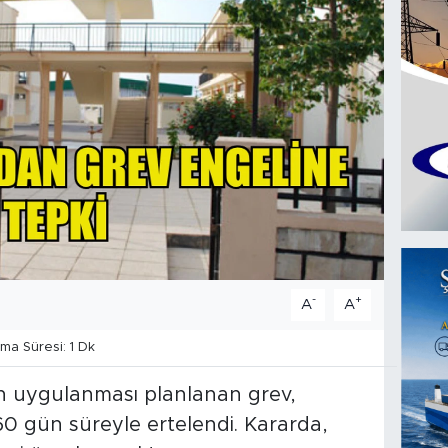
-
+
A
A
a Süresi: 1 Dk
n uygulanması planlanan grev,
60 gün süreyle ertelendi. Kararda,