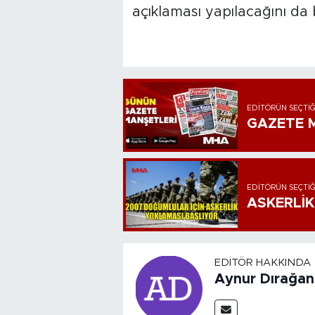
açıklaması yapılacağını da b
EDITÖRÜN SEÇTIĞ
GAZETE M
EDITÖRÜN SEÇTIĞ
ASKERLİK
EDITÖR HAKKINDA
Aynur Dırağan