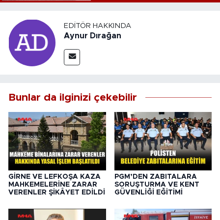
EDITÖR HAKKINDA
Aynur Dırağan
Bunlar da ilginizi çekebilir
GİRNE VE LEFKOŞA KAZA
PGM’DEN ZABITALARA
MAHKEMELERİNE ZARAR
SORUŞTURMA VE KENT
VERENLER ŞİKÂYET EDİLDİ
GÜVENLİĞİ EĞİTİMİ