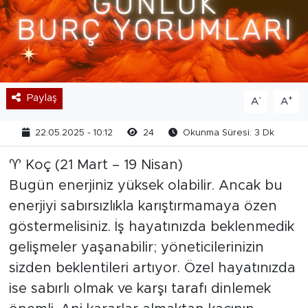
Paylaş
-
+
A
A
22.05.2025 - 10:12
24
Okunma Süresi: 3 Dk
♈ Koç (21 Mart – 19 Nisan)
Bugün enerjiniz yüksek olabilir. Ancak bu
enerjiyi sabırsızlıkla karıştırmamaya özen
göstermelisiniz. İş hayatınızda beklenmedik
gelişmeler yaşanabilir; yöneticilerinizin
sizden beklentileri artıyor. Özel hayatınızda
ise sabırlı olmak ve karşı tarafı dinlemek