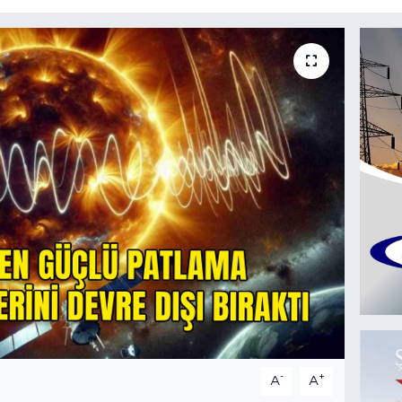
-
+
A
A