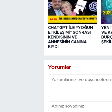
CHATGPT İLE “YOĞUN
YENİ
ETKİLEŞİMİ" SONRASI
VE K
KENDİSİNİN VE
BURÇ
ANNESİNİN CANINA
ŞEKİ
KIYDI
Yorumlar