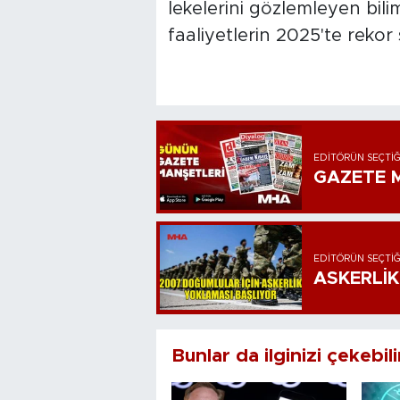
lekelerini gözlemleyen bili
faaliyetlerin 2025'te rekor
EDITÖRÜN SEÇTIĞ
GAZETE M
EDITÖRÜN SEÇTIĞ
ASKERLİK
Bunlar da ilginizi çekebili