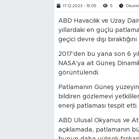
17.12.2023 - 15:05
5
Okunma
ABD Havacılık ve Uzay Dai
yıllardaki en güçlü patlama
geçici devre dışı bıraktığın
2017'den bu yana son 6 yı
NASA'ya ait Güneş Dinamikl
görüntülendi.
Patlamanın Güneş yüzeyin
bildiren gözlemevi yetkilile
enerji patlaması tespit etti.
ABD Ulusal Okyanus ve At
açıklamada, patlamanın bü
bunun daha yüksek frekansl