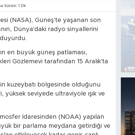
 Süresi: 1 Dk
resi (NASA), Güneş'te yaşanan son
nın, Dünya'daki radyo sinyallerini
ı duyurdu.
lın en büyük güneş patlaması,
eri Gözlemevi tarafından 15 Aralık'ta
in kuzeybatı bölgesinde olduğunu
ri, yüksek seviyede ultraviyole ışık ve
mosfer İdaresinden (NOAA) yapılan
yük bir parlama meydana getirdiği ve
arı etkileyecek kadar geniş çaplı