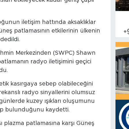
oğunun iletişim hattında aksaklıklar
Güneş patlamasının etkilerinin ülkenin
dedildi.
ahmin Merkezinden (SWPC) Shawn
atlamanın radyo iletişimini geçici
du.
tik kasırgaya sebep olabileceğini
rekanslı radyo sinyallerini olumsuz
 günlerde kuzey ışıkları oluşumunu
hip bulunduğunu kaydetti.
sı plazma patlamasına karşı Güneş