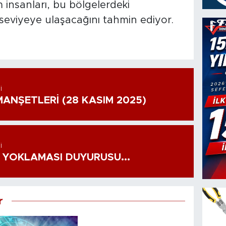
m insanları, bu bölgelerdeki
 seviyeye ulaşacağını tahmin ediyor.
I
ANŞETLERİ (28 KASIM 2025)
I
 YOKLAMASI DUYURUSU...
r