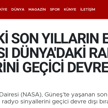
KIYE
DÜNYA
MAGAZIN
SPOR
KÜNYE
İLETIŞIM
İ SON YILLARIN 
I DÜNYA'DAKİ R
İNİ GEÇİCİ DEVRE
Dairesi (NASA), Güneş'te yaşanan son 
radyo sinyallerini geçici devre dışı bır