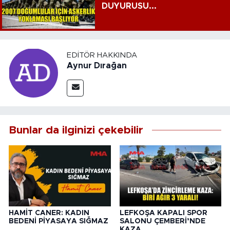
DUYURUSU...
EDITÖR HAKKINDA
Aynur Dırağan
Bunlar da ilginizi çekebilir
HAMİT CANER: KADIN
LEFKOŞA KAPALI SPOR
BEDENİ PİYASAYA SIĞMAZ
SALONU ÇEMBERİ’NDE
KAZA