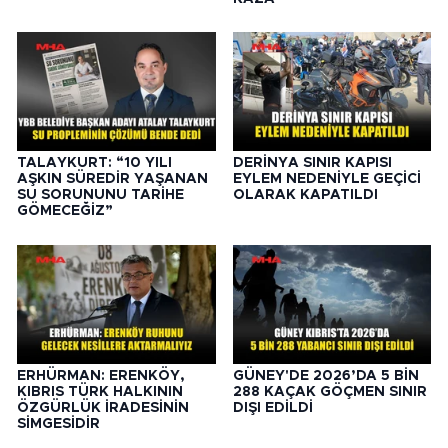
TALAYKURT: “10 YILI
DERİNYA SINIR KAPISI
AŞKIN SÜREDİR YAŞANAN
EYLEM NEDENİYLE GEÇİCİ
SU SORUNUNU TARİHE
OLARAK KAPATILDI
GÖMECEĞİZ”
ERHÜRMAN: ERENKÖY,
GÜNEY'DE 2026’DA 5 BİN
KIBRIS TÜRK HALKININ
288 KAÇAK GÖÇMEN SINIR
ÖZGÜRLÜK İRADESİNİN
DIŞI EDİLDİ
SİMGESİDİR