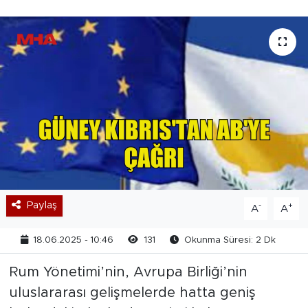
Paylaş
-
+
A
A
18.06.2025 - 10:46
131
Okunma Süresi: 2 Dk
Rum Yönetimi’nin, Avrupa Birliği’nin
uluslararası gelişmelerde hatta geniş