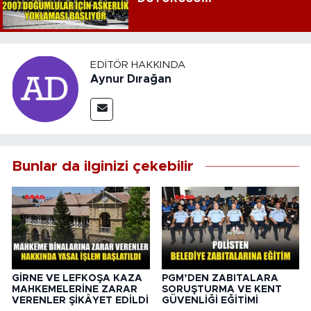
EDITÖR HAKKINDA
Aynur Dırağan
Bunlar da ilginizi çekebilir
GİRNE VE LEFKOŞA KAZA
PGM’DEN ZABITALARA
MAHKEMELERİNE ZARAR
SORUŞTURMA VE KENT
VERENLER ŞİKÂYET EDİLDİ
GÜVENLİĞİ EĞİTİMİ