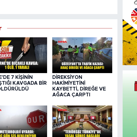
r
'DE 7 KİŞİNİN
DİREKSİYON
ŞTIĞI KAVGADA BİR
HAKİMİYETİNİ
 ÖLDÜRÜLDÜ
KAYBETTİ, DİREĞE VE
AĞACA ÇARPTI