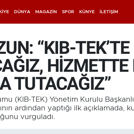
KIYE
DÜNYA
MAGAZIN
SPOR
KÜNYE
İLETIŞIM
UN: “KIB-TEK’TE 
ĞIZ, HİZMETTE E
A TUTACAĞIZ”
rumu (KIB-TEK) Yönetim Kurulu Başkanl
nın ardından yaptığı ilk açıklamada, 
duğunu vurguladı.