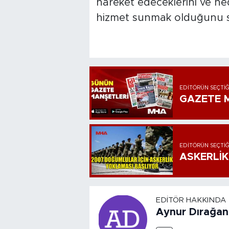
hareket edeceklerini ve hede
hizmet sunmak olduğunu sö
EDITÖRÜN SEÇTIĞ
GAZETE M
EDITÖRÜN SEÇTIĞ
ASKERLİK
EDITÖR HAKKINDA
Aynur Dırağan