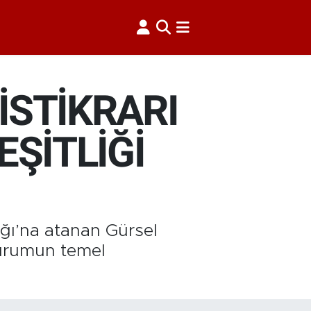
İSTİKRARI
ŞİTLİĞİ
ığı’na atanan Gürsel
kurumun temel