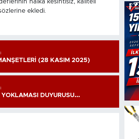
flerinin halka kesintisiz, kaliteli
zlerine ekledi.
I
ANŞETLERİ (28 KASIM 2025)
I
 YOKLAMASI DUYURUSU...