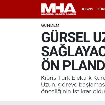
KIBRIS
TÜR
GÜNDEM
GÜRSEL UZ
SAĞLAYACA
ÖN PLAND
Kıbrıs Türk Elektrik Ku
Uzun, göreve başlaması
önceliğinin istikrar ol