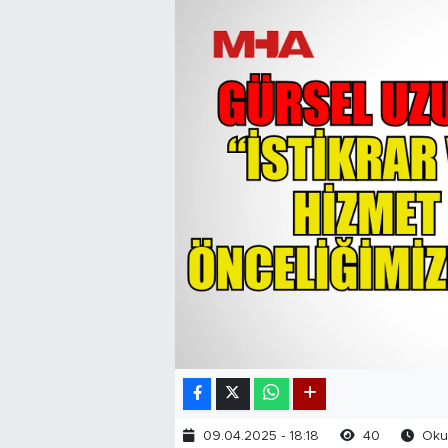
09.04.2025 - 18:18
40
Okun