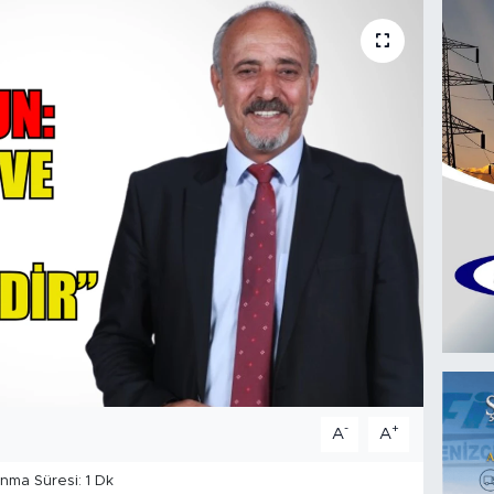
-
+
A
A
ma Süresi: 1 Dk