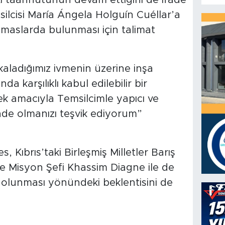
silcisi María Ángela Holguín Cuéllar’a
emaslarda bulunması için talimat
kaladığımız ivmenin üzerine inşa
a karşılıklı kabul edilebilir bir
ek amacıyla Temsilcimle yapıcı ve
çinde olmanızı teşvik ediyorum”
 Kıbrıs’taki Birleşmiş Milletler Barış
e Misyon Şefi Khassim Diagne ile de
nde olunması yönündeki beklentisini de