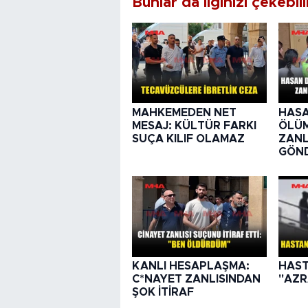
Bunlar da ilginizi çekebili
MAHKEMEDEN NET
HASA
MESAJ: KÜLTÜR FARKI
ÖLÜ
SUÇA KILIF OLAMAZ
ZANL
GÖND
KANLI HESAPLAŞMA:
HAST
C*NAYET ZANLISINDAN
"AZR
ŞOK İTİRAF