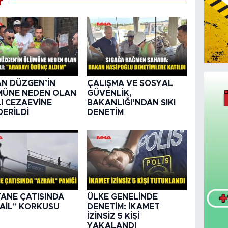
r
N DÜZGEN’İN
ÇALIŞMA VE SOSYAL
MÜNE NEDEN OLAN
GÜVENLİK,
I CEZAEVİNE
BAKANLIĞI’NDAN SIKI
ERİLDİ
DENETİM
ANE ÇATISINDA
ÜLKE GENELİNDE
AİL" KORKUSU
DENETİM: İKAMET
İZİNSİZ 5 KİŞİ
YAKALANDI