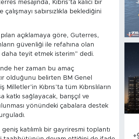
rres mesajında, Kıbrıs’ta kalıcı bir
 çalışmayı sabırsızlıkla beklediğini
ılan açıklamaya göre, Guterres,
mların güvenliği ile refahına olan
z daha teyit etmek isterim” dedi.
sinde her zaman bu amaç
ır olduğunu belirten BM Genel
 Milletler’in Kıbrıs’ta tüm Kıbrıslıların
a katkı sağlayacak, barışçıl ve
bulunması yönündeki çabalara destek
rguladı.
geniş katılımlı bir gayriresmi toplantı
 taahhütünün devam ettiğini de ifade