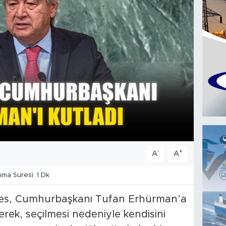
-
+
A
A
a Süresi: 1 Dk
res, Cumhurbaşkanı Tufan Erhürman’a
rek, seçilmesi nedeniyle kendisini