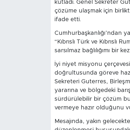
kutladı. Genel Sekreter Gute
çözüme ulaşmak için birlikte
ifade etti.
Cumhurbaşkanlığı’ndan yap
“Kıbrıslı Türk ve Kıbrıslı Ru
sarsılmaz bağlılığımı bir ke
İyi niyet misyonu çerçeve
doğrultusunda göreve haz
Sekreteri Guterres, Birleşmiş
yararına ve bölgedeki barış
sürdürülebilir bir çözüm 
vermeye hazır olduğunu vu
Mesajında, yakın gelecekte 
düzenlenmesi hususundaki