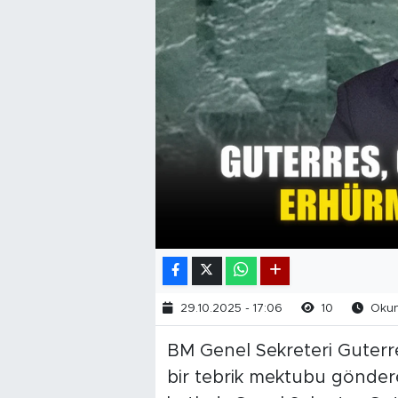
29.10.2025 - 17:06
10
Okunm
BM Genel Sekreteri Guter
bir tebrik mektubu göndere