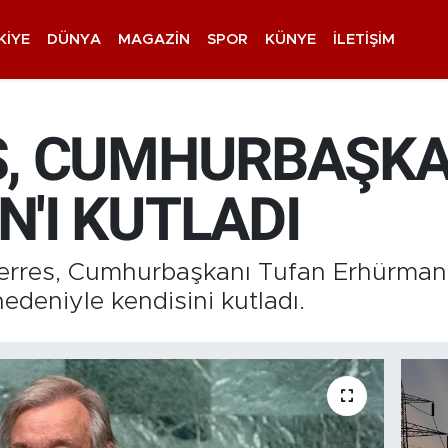
KIYE
DÜNYA
MAGAZIN
SPOR
KÜNYE
İLETIŞIM
, CUMHURBAŞKA
'I KUTLADI
erres, Cumhurbaşkanı Tufan Erhürman’
edeniyle kendisini kutladı.