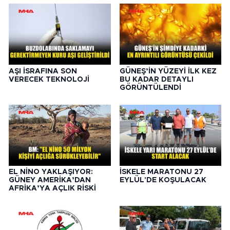
AŞI İSRAFINA SON
GÜNEŞ’İN YÜZEYİ İLK KEZ
VERECEK TEKNOLOJİ
BU KADAR DETAYLI
GÖRÜNTÜLENDİ
EL NİNO YAKLAŞIYOR:
İSKELE MARATONU 27
GÜNEY AMERİKA’DAN
EYLÜL'DE KOŞULACAK
AFRİKA’YA AÇLIK RİSKİ