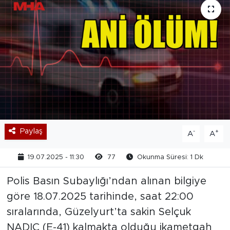
Paylaş
-
+
A
A
19.07.2025 - 11:30
77
Okunma Süresi: 1 Dk
Polis Basın Subaylığı’ndan alınan bilgiye
göre 18.07.2025 tarihinde, saat 22:00
sıralarında, Güzelyurt’ta sakin Selçuk
NADIÇ (E-41) kalmakta olduğu ikametgah