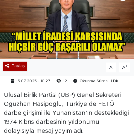
Paylaş
-
+
A
A
15.07.2025 - 10:27
12
Okunma Süresi: 1 Dk
Ulusal Birlik Partisi (UBP) Genel Sekreteri
Oğuzhan Hasipoğlu, Türkiye’de FETÖ
darbe girişimi ile Yunanistan’ın desteklediği
1974 Kıbrıs darbesinin yıldönümü
dolayısıyla mesaj yayımladı.