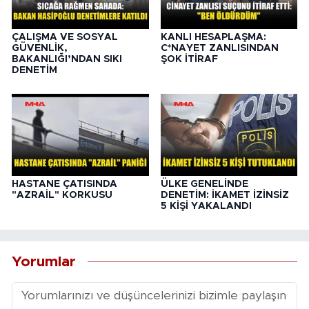
ÇALIŞMA VE SOSYAL
KANLI HESAPLAŞMA:
GÜVENLİK,
C*NAYET ZANLISINDAN
BAKANLIĞI’NDAN SIKI
ŞOK İTİRAF
DENETİM
HASTANE ÇATISINDA
ÜLKE GENELİNDE
"AZRAİL" KORKUSU
DENETİM: İKAMET İZİNSİZ
5 KİŞİ YAKALANDI
Yorumlar