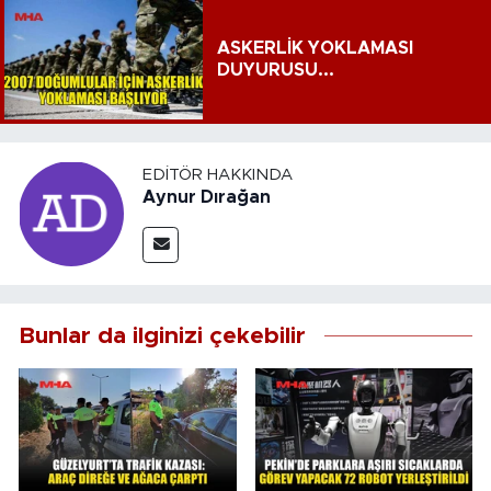
ASKERLİK YOKLAMASI
DUYURUSU...
EDITÖR HAKKINDA
Aynur Dırağan
Bunlar da ilginizi çekebilir