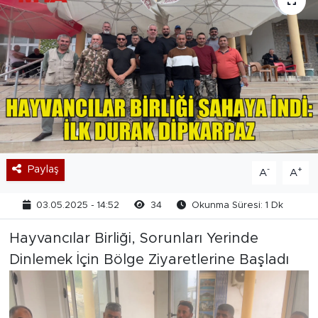
Paylaş
-
+
A
A
03.05.2025 - 14:52
34
Okunma Süresi: 1 Dk
Hayvancılar Birliği, Sorunları Yerinde
Dinlemek İçin Bölge Ziyaretlerine Başladı