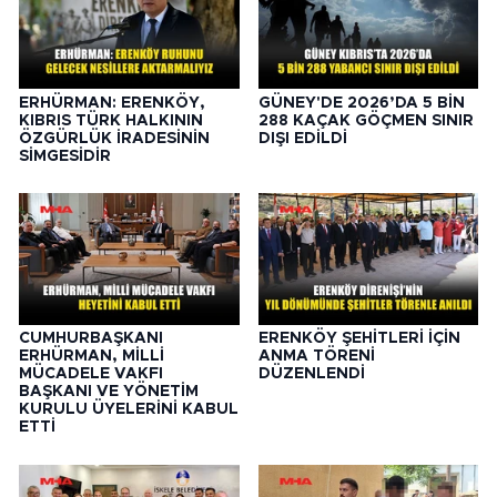
ERHÜRMAN: ERENKÖY,
GÜNEY'DE 2026’DA 5 BİN
KIBRIS TÜRK HALKININ
288 KAÇAK GÖÇMEN SINIR
ÖZGÜRLÜK İRADESİNİN
DIŞI EDİLDİ
SİMGESİDİR
CUMHURBAŞKANI
ERENKÖY ŞEHİTLERİ İÇİN
ERHÜRMAN, MİLLİ
ANMA TÖRENİ
MÜCADELE VAKFI
DÜZENLENDİ
BAŞKANI VE YÖNETİM
KURULU ÜYELERİNİ KABUL
ETTİ