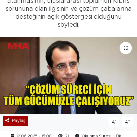
atanmasının, uluslararası toplumun Kıbrıs
sorununa olan ilgisinin ve çözüm çabalarına
desteğinin açık göstergesi olduğunu
söyledi.
Paylaş
-
+
A
A
12.06.2025 - 15:00
21
Okunma Süresi: 1 Dk