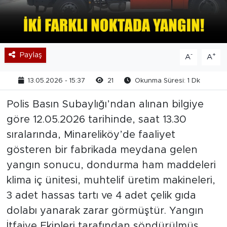
Paylaş
-
+
A
A
13.05.2026 - 15:37
21
Okunma Süresi: 1 Dk
Polis Basın Subaylığı’ndan alınan bilgiye
göre 12.05.2026 tarihinde, saat 13.30
sıralarında, Minareliköy’de faaliyet
gösteren bir fabrikada meydana gelen
yangın sonucu, dondurma ham maddeleri
klima iç ünitesi, muhtelif üretim makineleri,
3 adet hassas tartı ve 4 adet çelik gıda
dolabı yanarak zarar görmüştür. Yangın
İtfaiye Ekipleri tarafından söndürülmüş