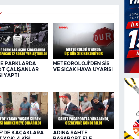
r
DE PARKLARDA
METEOROLOJİ'DEN SİS
T ÇALIŞANLAR
VE SICAK HAVA UYARISI
ŞI YAPTI
E’DE KAÇAKLARA
ADINA SAHTE
 YOK: 4 KİŞİ
PASAPORT ELE