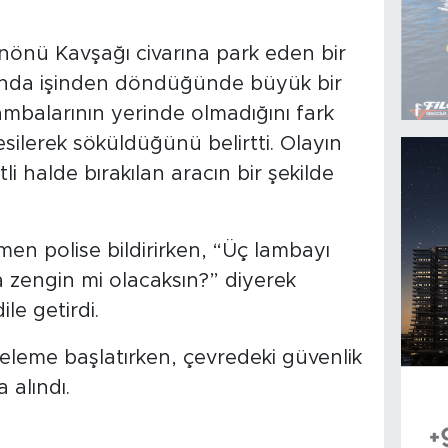
İnönü Kavşağı civarına park eden bir
rında işinden döndüğünde büyük bir
ambalarının yerinde olmadığını fark
silerek söküldüğünü belirtti. Olayın
tli halde bırakılan aracın bir şekilde
n polise bildirirken, “Üç lambayı
a zengin mi olacaksın?” diyerek
le getirdi.
 inceleme başlatırken, çevredeki güvenlik
 alındı.