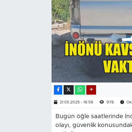
21.05.2025 - 16:58
978
Oku
Bugün öğle saatlerinde İnö
olayı, güvenlik konusunda