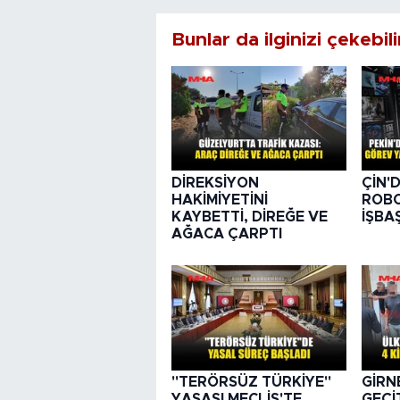
Bunlar da ilginizi çekebili
DİREKSİYON
ÇİN'
HAKİMİYETİNİ
ROBO
KAYBETTİ, DİREĞE VE
İŞBA
AĞACA ÇARPTI
"TERÖRSÜZ TÜRKİYE"
GİRN
YASASI MECLİS'TE
GEÇİT