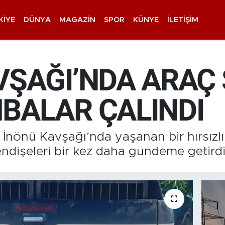
KIYE
DÜNYA
MAGAZIN
SPOR
KÜNYE
İLETIŞIM
VŞAĞI’NDA ARAÇ
BALAR ÇALINDI
İnönü Kavşağı’nda yaşanan bir hırsızlık
ndişeleri bir kez daha gündeme getirdi