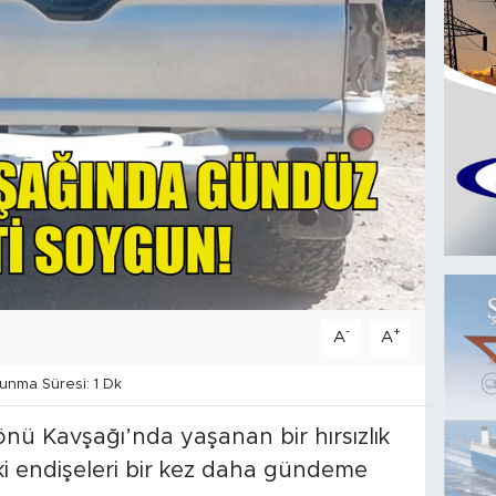
-
+
A
A
nma Süresi: 1 Dk
nü Kavşağı’nda yaşanan bir hırsızlık
ki endişeleri bir kez daha gündeme