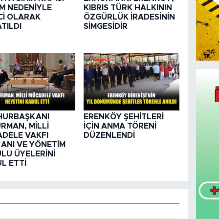
M NEDENİYLE
KIBRIS TÜRK HALKININ
Cİ OLARAK
ÖZGÜRLÜK İRADESİNİN
TILDI
SİMGESİDİR
HURBAŞKANI
ERENKÖY ŞEHİTLERİ
RMAN, MİLLİ
İÇİN ANMA TÖRENİ
DELE VAKFI
DÜZENLENDİ
ANI VE YÖNETİM
LU ÜYELERİNİ
L ETTİ