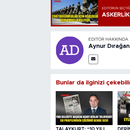
EDITÖRÜN SEÇTIĞ
ASKERLİK
EDITÖR HAKKINDA
Aynur Dırağan
Bunlar da ilginizi çekebili
TALAYKURT: “10 YILI
DERİ