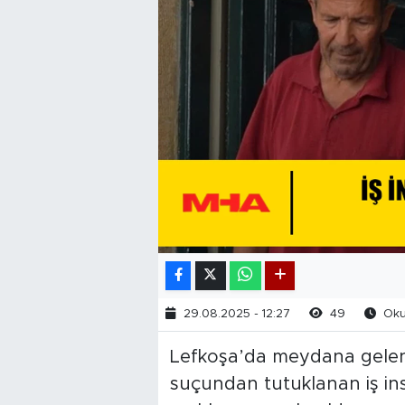
29.08.2025 - 12:27
49
Okun
Lefkoşa’da meydana gelen ş
suçundan tutuklanan iş in