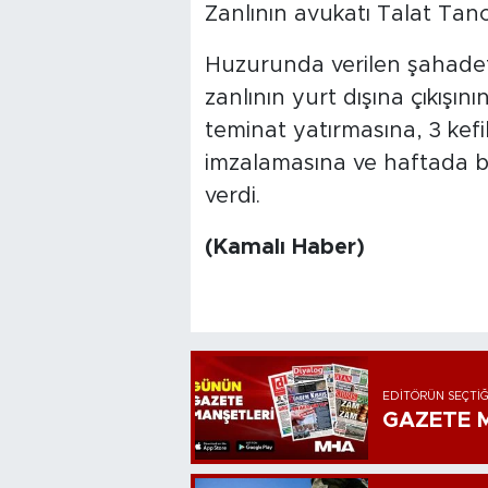
Zanlının avukatı Talat Tanc
Huzurunda verilen şahadet
zanlının yurt dışına çıkışı
teminat yatırmasına, 3 kefi
imzalamasına ve haftada b
verdi.
(Kamalı Haber)
EDITÖRÜN SEÇTIĞ
GAZETE M