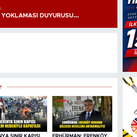
I
 YOKLAMASI DUYURUSU...
r
NYA SINIR KAPISI
ERHÜRMAN: ERENKÖY,