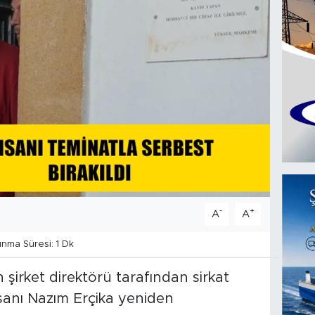
-
+
A
A
ma Süresi: 1 Dk
irket direktörü tarafından sirkat
sanı Nazım Erçika yeniden