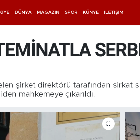
KIYE
DÜNYA
MAGAZIN
SPOR
KÜNYE
İLETIŞIM
 TEMİNATLA SER
en şirket direktörü tarafından sirkat 
niden mahkemeye çıkarıldı.