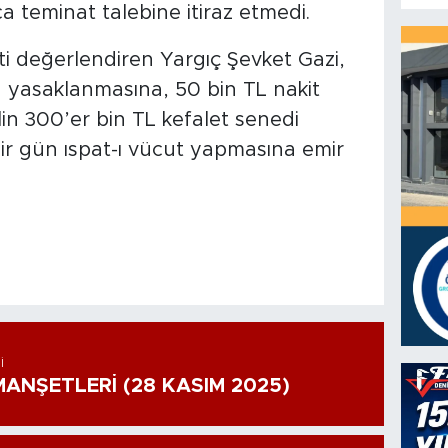
a teminat talebine itiraz etmedi.
i değerlendiren Yargıç Şevket Gazi,
nın yasaklanmasına, 50 bin TL nakit
lin 300’er bin TL kefalet senedi
ir gün ıspat-ı vücut yapmasına emir
I
ANŞETLERİ (28 KASIM 2025)