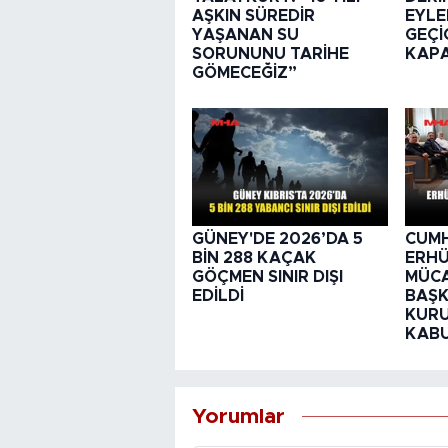
AŞKIN SÜREDİR
EYLE
YAŞANAN SU
GEÇİ
SORUNUNU TARİHE
KAPA
GÖMECEĞİZ”
GÜNEY'DE 2026’DA 5
CUM
BİN 288 KAÇAK
ERHÜ
GÖÇMEN SINIR DIŞI
MÜCA
EDİLDİ
BAŞK
KURU
KABU
Yorumlar