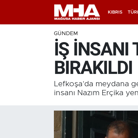
KIBRIS
TÜR
GÜNDEM
İŞ İNSANI
BIRAKILDI
Lefkoşa’da meydana gel
insanı Nazım Erçika ye