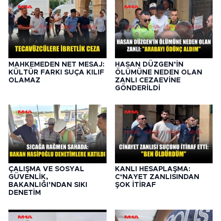
MAHKEMEDEN NET MESAJ:
HASAN DÜZGEN’İN
KÜLTÜR FARKI SUÇA KILIF
ÖLÜMÜNE NEDEN OLAN
OLAMAZ
ZANLI CEZAEVİNE
GÖNDERİLDİ
ÇALIŞMA VE SOSYAL
KANLI HESAPLAŞMA:
GÜVENLİK,
C*NAYET ZANLISINDAN
BAKANLIĞI’NDAN SIKI
ŞOK İTİRAF
DENETİM