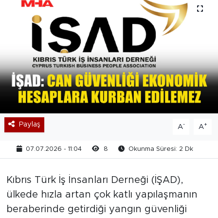
Paylaş
-
+
A
A
07.07.2026 - 11:04
8
Okunma Süresi: 2 Dk
Kıbrıs Türk İş İnsanları Derneği (İŞAD),
ülkede hızla artan çok katlı yapılaşmanın
beraberinde getirdiği yangın güvenliği