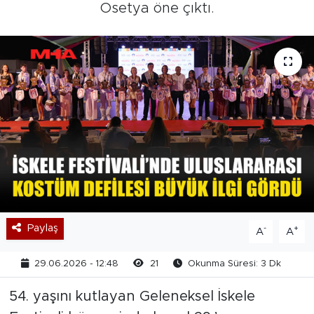
Osetya öne çıktı.
Paylaş
-
+
A
A
29.06.2026 - 12:48
21
Okunma Süresi: 3 Dk
54. yaşını kutlayan Geleneksel İskele