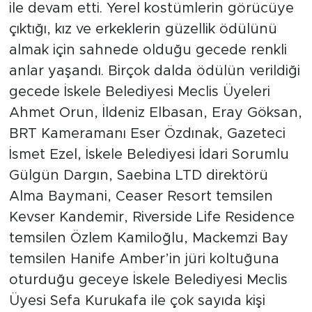
ile devam etti. Yerel kostümlerin görücüye
çıktığı, kız ve erkeklerin güzellik ödülünü
almak için sahnede olduğu gecede renkli
anlar yaşandı. Birçok dalda ödülün verildiği
gecede İskele Belediyesi Meclis Üyeleri
Ahmet Orun, İldeniz Elbasan, Eray Göksan,
BRT Kameramanı Eser Özdınak, Gazeteci
İsmet Ezel, İskele Belediyesi İdari Sorumlu
Gülgün Dargın, Saebina LTD direktörü
Alma Baymani, Ceaser Resort temsilen
Kevser Kandemir, Riverside Life Residence
temsilen Özlem Kamiloğlu, Mackemzi Bay
temsilen Hanife Amber’in jüri koltuğuna
oturduğu geceye İskele Belediyesi Meclis
Üyesi Sefa Kurukafa ile çok sayıda kişi