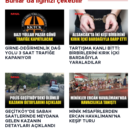
Bunlar da ilginizi çekebilir
GİRNE-DEĞİRMENLİK DAĞ
TARTIŞMA KANLI BİTTİ:
YOLU 3 SAAT TRAFİĞE
BİRBİRLERİNİ KIRIK İÇKİ
KAPANIYOR
BARDAĞIYLA
YARALADILAR
GEÇİTKÖY’DE SABAH
MİNİK MİSAFİRLERDEN
SAATLERİNDE MEYDANA
ERCAN HAVALİMANI'NA
GELEN KAZANIN
KEŞİF TURU
DETAYLARI AÇIKLANDI