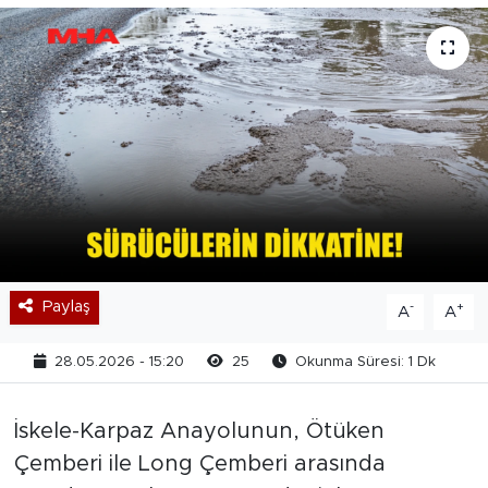
Paylaş
-
+
A
A
28.05.2026 - 15:20
25
Okunma Süresi: 1 Dk
İskele-Karpaz Anayolunun, Ötüken
Çemberi ile Long Çemberi arasında