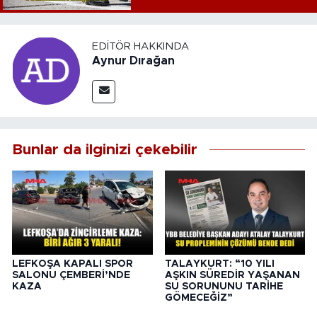
EDITÖR HAKKINDA
Aynur Dırağan
Bunlar da ilginizi çekebilir
LEFKOŞA KAPALI SPOR
TALAYKURT: “10 YILI
SALONU ÇEMBERİ’NDE
AŞKIN SÜREDİR YAŞANAN
KAZA
SU SORUNUNU TARİHE
GÖMECEĞİZ”