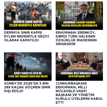
DERİNYA SINIR KAPISI
ERHÜRMAN: ERENKÖY,
EYLEM NEDENİYLE GEÇİCİ
KIBRIS TÜRK HALKININ
OLARAK KAPATILDI
ÖZGÜRLÜK İRADESİNİN
SİMGESİDİR
GÜNEY'DE 2026’DA 5 BİN
CUMHURBAŞKANI
288 KAÇAK GÖÇMEN SINIR
ERHÜRMAN, MİLLİ
DIŞI EDİLDİ
MÜCADELE VAKFI
BAŞKANI VE YÖNETİM
KURULU ÜYELERİNİ KABUL
ETTİ