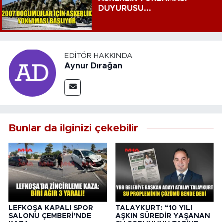
DUYURUSU...
EDITÖR HAKKINDA
Aynur Dırağan
Bunlar da ilginizi çekebilir
LEFKOŞA KAPALI SPOR
TALAYKURT: “10 YILI
SALONU ÇEMBERİ’NDE
AŞKIN SÜREDİR YAŞANAN