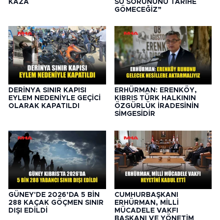
KAZA
SU SORUNUNU TARİHE
GÖMECEĞİZ”
DERİNYA SINIR KAPISI
ERHÜRMAN: ERENKÖY,
EYLEM NEDENİYLE GEÇİCİ
KIBRIS TÜRK HALKININ
OLARAK KAPATILDI
ÖZGÜRLÜK İRADESİNİN
SİMGESİDİR
GÜNEY'DE 2026’DA 5 BİN
CUMHURBAŞKANI
288 KAÇAK GÖÇMEN SINIR
ERHÜRMAN, MİLLİ
DIŞI EDİLDİ
MÜCADELE VAKFI
BAŞKANI VE YÖNETİM