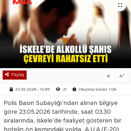
Paylaş
-
+
A
A
23.05.2026 - 13:49
21
Okunma Süresi: 1 Dk
Polis Basın Subaylığı’ndan alınan bilgiye
göre 23.05.2026 tarihinde, saat 03.30
sıralarında, İskele’de faaliyet gösteren bir
hotelin ön kısmındaki yolda, A.U.A.(E-20)