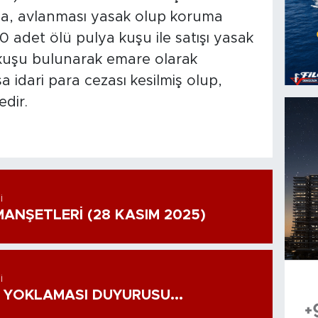
da, avlanması yasak olup koruma
 adet ölü pulya kuşu ile satışı yasak
 kuşu bulunarak emare olarak
a idari para cezası kesilmiş olup,
dir.
I
ANŞETLERİ (28 KASIM 2025)
I
 YOKLAMASI DUYURUSU...