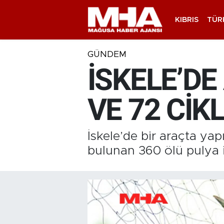
KIBRIS
TÜR
GÜNDEM
İSKELE’DE
VE 72 CİK
İskele’de bir araçta ya
bulunan 360 ölü pulya il