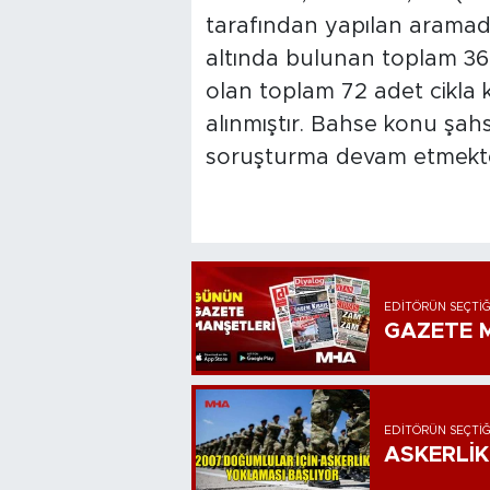
tarafından yapılan arama
altında bulunan toplam 360
olan toplam 72 adet cikla
alınmıştır. Bahse konu şahs
soruşturma devam etmekte
EDITÖRÜN SEÇTIĞ
GAZETE M
EDITÖRÜN SEÇTIĞ
ASKERLİK