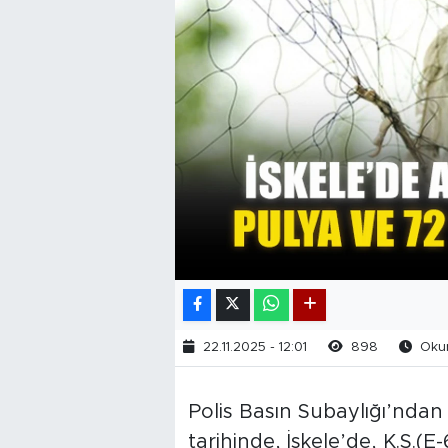
22.11.2025 - 12:01
898
Okun
Polis Basın Subaylığı’ndan 
tarihinde, İskele’de, K.S.(E