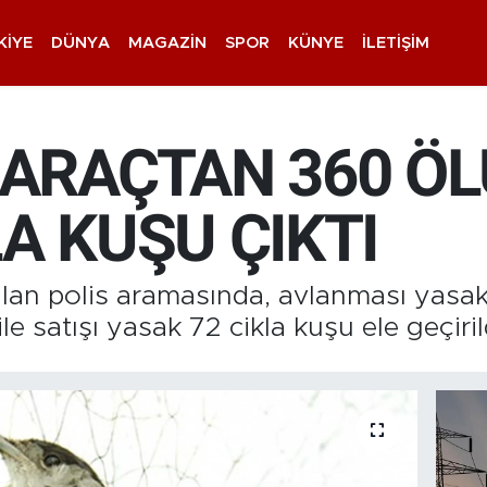
KIYE
DÜNYA
MAGAZIN
SPOR
KÜNYE
İLETIŞIM
 ARAÇTAN 360 ÖL
LA KUŞU ÇIKTI
pılan polis aramasında, avlanması yasa
e satışı yasak 72 cikla kuşu ele geçiril