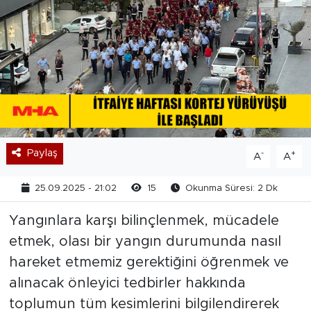
Paylaş
-
+
A
A
25.09.2025 - 21:02
15
Okunma Süresi: 2 Dk
Yangınlara karşı bilinçlenmek, mücadele
etmek, olası bir yangın durumunda nasıl
hareket etmemiz gerektiğini öğrenmek ve
alınacak önleyici tedbirler hakkında
toplumun tüm kesimlerini bilgilendirerek