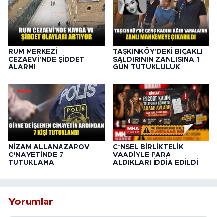
RUM MERKEZİ
TAŞKINKÖY'DEKİ BIÇAKLI
CEZAEVİ'NDE ŞİDDET
SALDIRININ ZANLISINA 1
ALARMI
GÜN TUTUKLULUK
NİZAM ALLANAZAROV
C*NSEL BİRLİKTELİK
C*NAYETİNDE 7
VAADİYLE PARA
TUTUKLAMA
ALDIKLARI İDDİA EDİLDİ
Yorumlar