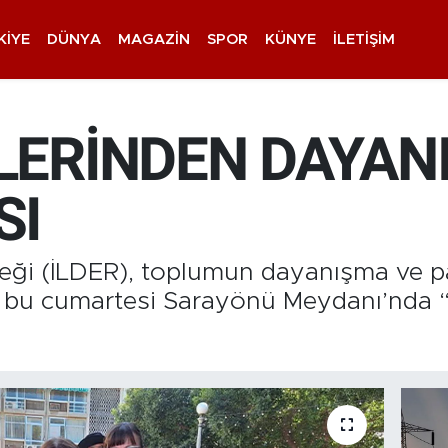
KIYE
DÜNYA
MAGAZIN
SPOR
KÜNYE
İLETIŞIM
RLERİNDEN DAYA
SI
rneği (İLDER), toplumun dayanışma ve
 bu cumartesi Sarayönü Meydanı’nda 