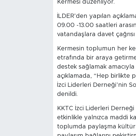
Kermesi düzenliyor.
İLDER’den yapılan açıkla
09.00 -13.00 saatleri arası
vatandaşlara davet çağrısı 
Kermesin toplumun her kes
etrafında bir araya getirmey
destek sağlamak amacıyla g
açıklamada, “Hep birlikte 
İzci Liderleri Derneği’nin
denildi.
KKTC İzci Liderleri Derneği
etkinlikle yalnızca maddi k
toplumda paylaşma kültür
paylaşım bağlarını pekiştir