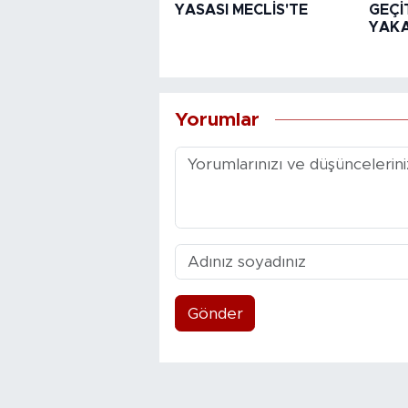
YASASI MECLİS'TE
GEÇİT
YAK
Yorumlar
Gönder