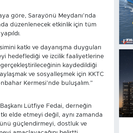
maya göre, Sarayönü Meydanı’nda
nda düzenlenecek etkinlik için tüm
yapıldı.
imini katkı ve dayanışma duyguları
i hedeflediği ve izcilik faaliyetlerine
erçekleştirileceğinin kaydedildiği
paylaşmak ve sosyalleşmek için KKTC
 Sonbahar Kermesi’nde buluşalım.”
 Başkanı Lütfiye Fedai, derneğin
atkı elde etmeyi değil, aynı zamanda
ünü güçlendirmeyi, dostluk ve
meyi amaçlayacağını belirtti.