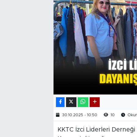
30.10.2025 - 10:50
10
Okunm
KKTC İzci Liderleri Derneğ