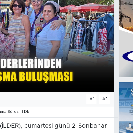
-
+
A
A
a Süresi: 1 Dk
i (İLDER), cumartesi günü 2. Sonbahar