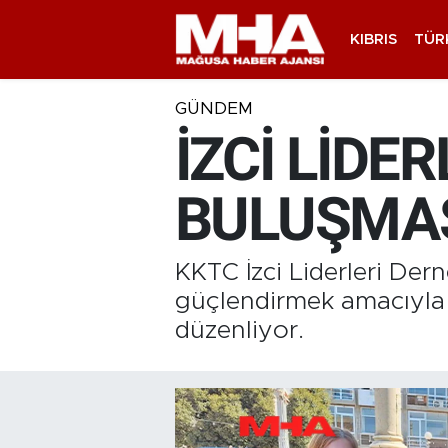
KIBRIS
TÜR
GÜNDEM
İZCİ LİDE
BULUŞMA
KKTC İzci Liderleri De
güçlendirmek amacıyla
düzenliyor.