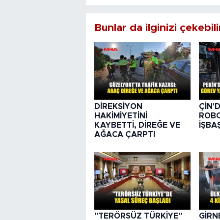
Bunlar da ilginizi çekebili
DİREKSİYON
ÇİN'
HAKİMİYETİNİ
ROBO
KAYBETTİ, DİREĞE VE
İŞBA
AĞACA ÇARPTI
"TERÖRSÜZ TÜRKİYE"
GİRN