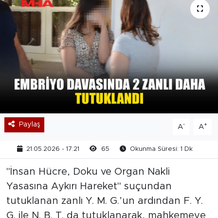
Paylaş
-
+
A
A
21.05.2026 - 17:21
65
Okunma Süresi: 1 Dk
"İnsan Hücre, Doku ve Organ Nakli
Yasasına Aykırı Hareket" suçundan
tutuklanan zanlı Y. M. G.’un ardından F. Y.
G. ile N. B. T. da tutuklanarak, mahkemeye