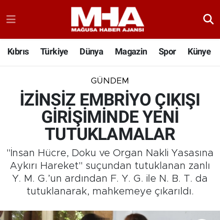
Kıbrıs
Türkiye
Dünya
Magazin
Spor
Künye
GÜNDEM
İZİNSİZ EMBRİYO ÇIKIŞI
GİRİŞİMİNDE YENİ
TUTUKLAMALAR
"İnsan Hücre, Doku ve Organ Nakli Yasasına
Aykırı Hareket" suçundan tutuklanan zanlı
Y. M. G.’un ardından F. Y. G. ile N. B. T. da
tutuklanarak, mahkemeye çıkarıldı.