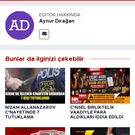
EDITÖR HAKKINDA
Aynur Dırağan
Bunlar da ilginizi çekebilir
NİZAM ALLANAZAROV
C*NSEL BİRLİKTELİK
C*NAYETİNDE 7
VAADİYLE PARA
TUTUKLAMA
ALDIKLARI İDDİA EDİLDİ