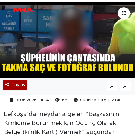
Paylaş
-
+
A
A
01.06.2026 - 11:34
68
Okunma Süresi: 2 Dk
Lefkoşa’da meydana gelen “Başkasının
Kimliğine Bürünmek İçin Ödünç Olarak
Belge (kimlik Kartı) Vermek” suçundan