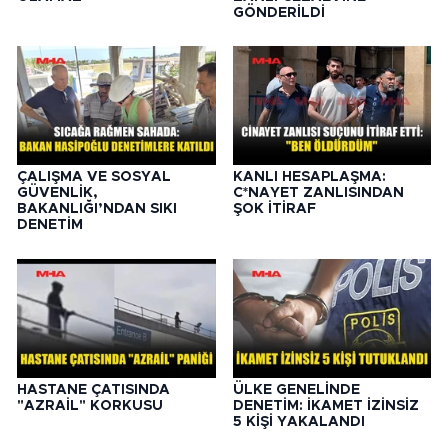
GÖNDERİLDİ
ÇALIŞMA VE SOSYAL
KANLI HESAPLAŞMA:
GÜVENLİK,
C*NAYET ZANLISINDAN
BAKANLIĞI’NDAN SIKI
ŞOK İTİRAF
DENETİM
HASTANE ÇATISINDA
ÜLKE GENELİNDE
"AZRAİL" KORKUSU
DENETİM: İKAMET İZİNSİZ
5 KİŞİ YAKALANDI