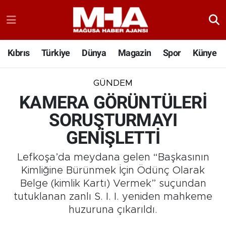
Kıbrıs
Türkiye
Dünya
Magazin
Spor
Künye
GÜNDEM
KAMERA GÖRÜNTÜLERİ
SORUŞTURMAYI
GENİŞLETTİ
Lefkoşa’da meydana gelen “Başkasının
Kimliğine Bürünmek İçin Ödünç Olarak
Belge (kimlik Kartı) Vermek” suçundan
tutuklanan zanlı S. I. I. yeniden mahkeme
huzuruna çıkarıldı.