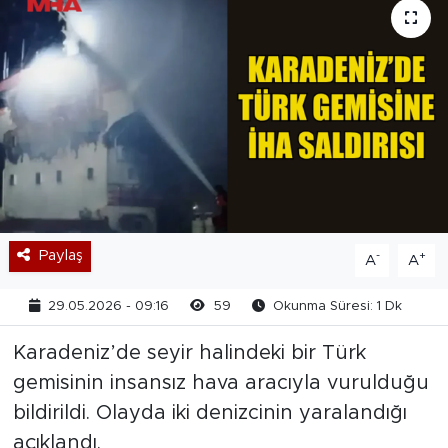
Paylaş
-
+
A
A
29.05.2026 - 09:16
59
Okunma Süresi: 1 Dk
Karadeniz’de seyir halindeki bir Türk
gemisinin insansız hava aracıyla vurulduğu
bildirildi. Olayda iki denizcinin yaralandığı
açıklandı.