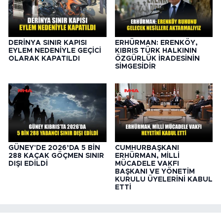
DERİNYA SINIR KAPISI
ERHÜRMAN: ERENKÖY,
EYLEM NEDENİYLE GEÇİCİ
KIBRIS TÜRK HALKININ
OLARAK KAPATILDI
ÖZGÜRLÜK İRADESİNİN
SİMGESİDİR
GÜNEY'DE 2026’DA 5 BİN
CUMHURBAŞKANI
288 KAÇAK GÖÇMEN SINIR
ERHÜRMAN, MİLLİ
DIŞI EDİLDİ
MÜCADELE VAKFI
BAŞKANI VE YÖNETİM
KURULU ÜYELERİNİ KABUL
ETTİ