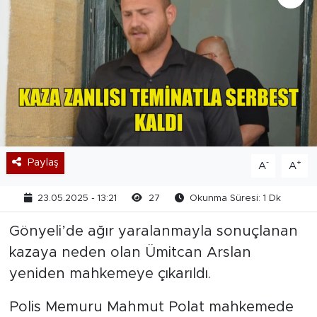
Paylaş
-
+
A
A
23.05.2025 - 13:21
27
Okunma Süresi: 1 Dk
Gönyeli’de ağır yaralanmayla sonuçlanan
kazaya neden olan Ümitcan Arslan
yeniden mahkemeye çıkarıldı.
Polis Memuru Mahmut Polat mahkemede