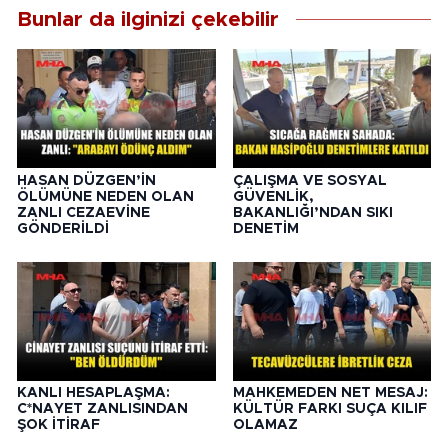
Bunlar da ilginizi çekebilir
HASAN DÜZGEN’İN
ÇALIŞMA VE SOSYAL
ÖLÜMÜNE NEDEN OLAN
GÜVENLİK,
ZANLI CEZAEVİNE
BAKANLIĞI’NDAN SIKI
GÖNDERİLDİ
DENETİM
KANLI HESAPLAŞMA:
MAHKEMEDEN NET MESAJ:
C*NAYET ZANLISINDAN
KÜLTÜR FARKI SUÇA KILIF
ŞOK İTİRAF
OLAMAZ