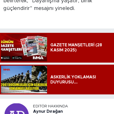
belirterek, “Dayanışma yaşatır, birlik
güçlendirir” mesajını yineledi.
GAZETE MANŞETLERİ (28
KASIM 2025)
ASKERLİK YOKLAMASI
DUYURUSU...
EDITÖR HAKKINDA
Aynur Dırağan