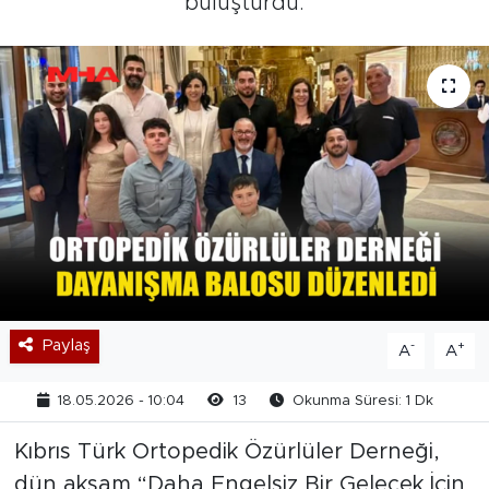
buluşturdu.
Paylaş
-
+
A
A
18.05.2026 - 10:04
13
Okunma Süresi: 1 Dk
Kıbrıs Türk Ortopedik Özürlüler Derneği,
dün akşam “Daha Engelsiz Bir Gelecek İçin