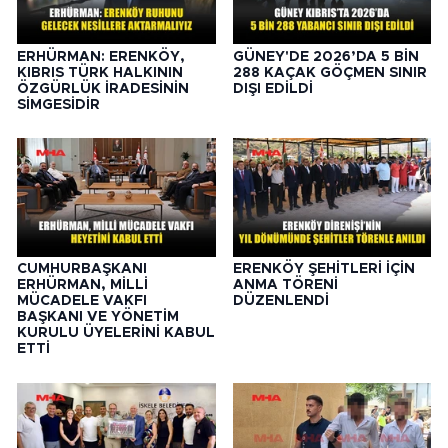
ERHÜRMAN: ERENKÖY,
GÜNEY'DE 2026’DA 5 BİN
KIBRIS TÜRK HALKININ
288 KAÇAK GÖÇMEN SINIR
ÖZGÜRLÜK İRADESİNİN
DIŞI EDİLDİ
SİMGESİDİR
CUMHURBAŞKANI
ERENKÖY ŞEHİTLERİ İÇİN
ERHÜRMAN, MİLLİ
ANMA TÖRENİ
MÜCADELE VAKFI
DÜZENLENDİ
BAŞKANI VE YÖNETİM
KURULU ÜYELERİNİ KABUL
ETTİ