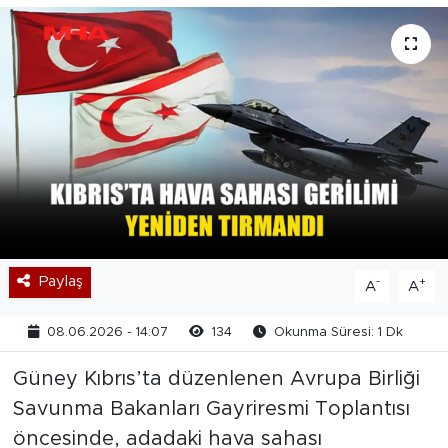
Paylaş
-
+
A
A
08.06.2026 - 14:07
134
Okunma Süresi: 1 Dk
Güney Kıbrıs’ta düzenlenen Avrupa Birliği
Savunma Bakanları Gayriresmi Toplantısı
öncesinde, adadaki hava sahası