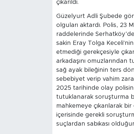
çıkarıldı.
Güzelyurt Adli Şubede gö
olguları aktardı. Polis, 23
raddelerinde Serhatköy’de 
sakin Eray Tolga Keceli'nin
etmediği gerekçesiyle çıkan
arkadaşını omuzlarından tu
sağ ayak bileğinin ters dön
sebebiyet verip vahim zarar
2025 tarihinde olay polisin 
tutuklanarak soruşturma başl
mahkemeye çıkarılarak bir 
içerisinde gerekli soruştur
suçlardan sabıkası olduğunu