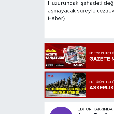
Huzurundaki şahadeti değe
aşmayacak süreyle cezaevi
Haber)
EDITÖRÜN SEÇTIĞ
GAZETE M
EDITÖRÜN SEÇTIĞ
ASKERLİK
EDITÖR HAKKINDA