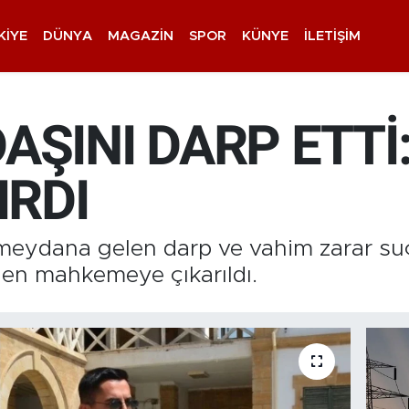
KIYE
DÜNYA
MAGAZIN
SPOR
KÜNYE
İLETIŞIM
AŞINI DARP ETTİ
IRDI
eydana gelen darp ve vahim zarar suç
den mahkemeye çıkarıldı.