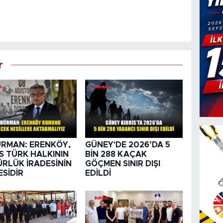
r
RMAN: ERENKÖY,
GÜNEY'DE 2026’DA 5
IS TÜRK HALKININ
BİN 288 KAÇAK
RLÜK İRADESİNİN
GÖÇMEN SINIR DIŞI
ESİDİR
EDİLDİ