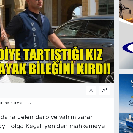
-
+
A
A
nma Süresi: 1 Dk
dana gelen darp ve vahim zarar
ray Tolga Keçeli yeniden mahkemeye