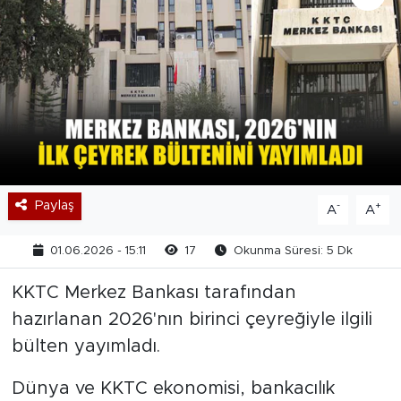
Paylaş
-
+
A
A
01.06.2026 - 15:11
17
Okunma Süresi: 5 Dk
KKTC Merkez Bankası tarafından
hazırlanan 2026'nın birinci çeyreğiyle ilgili
bülten yayımladı.
Dünya ve KKTC ekonomisi, bankacılık