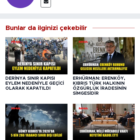
Bunlar da ilginizi çekebilir
DERİNYA SINIR KAPISI
ERHÜRMAN: ERENKÖY,
EYLEM NEDENİYLE GEÇİCİ
KIBRIS TÜRK HALKININ
OLARAK KAPATILDI
ÖZGÜRLÜK İRADESİNİN
SİMGESİDİR