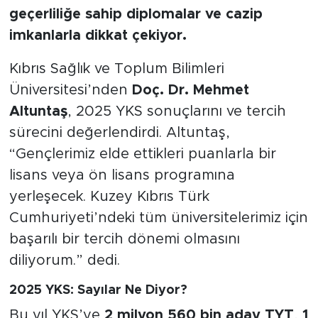
geçerliliğe sahip diplomalar ve cazip
imkanlarla dikkat çekiyor.
Kıbrıs Sağlık ve Toplum Bilimleri
Üniversitesi’nden
Doç. Dr. Mehmet
Altuntaş
, 2025 YKS sonuçlarını ve tercih
sürecini değerlendirdi. Altuntaş,
“Gençlerimiz elde ettikleri puanlarla bir
lisans veya ön lisans programına
yerleşecek. Kuzey Kıbrıs Türk
Cumhuriyeti’ndeki tüm üniversitelerimiz için
başarılı bir tercih dönemi olmasını
diliyorum.” dedi.
2025 YKS: Sayılar Ne Diyor?
Bu yıl YKS’ye
2 milyon 560 bin aday TYT
,
1