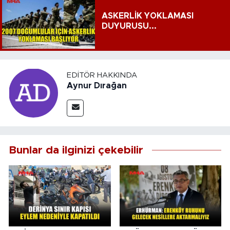
ASKERLİK YOKLAMASI
DUYURUSU...
EDITÖR HAKKINDA
Aynur Dırağan
Bunlar da ilginizi çekebilir