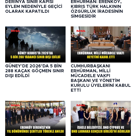
DERİNYA SINIR KAPISI
ERHÜRMAN: ERENKÖY,
EYLEM NEDENİYLE GEÇİCİ
KIBRIS TÜRK HALKININ
OLARAK KAPATILDI
ÖZGÜRLÜK İRADESİNİN
SİMGESİDİR
GÜNEY'DE 2026’DA 5 BİN
CUMHURBAŞKANI
288 KAÇAK GÖÇMEN SINIR
ERHÜRMAN, MİLLİ
DIŞI EDİLDİ
MÜCADELE VAKFI
BAŞKANI VE YÖNETİM
KURULU ÜYELERİNİ KABUL
ETTİ