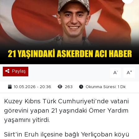
Paylaş
-
+
A
A
10.05.2026 - 20:36
263
Okunma Süresi: 1 Dk
Kuzey Kıbrıs Türk Cumhuriyeti’nde vatani
görevini yapan 21 yaşındaki Ömer Yardım
yaşamını yitirdi.
Siirt’in Eruh ilçesine bağlı Yerliçoban köyü