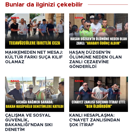
Bunlar da ilginizi çekebilir
MAHKEMEDEN NET MESAJ:
HASAN DÜZGEN’İN
KÜLTÜR FARKI SUÇA KILIF
ÖLÜMÜNE NEDEN OLAN
OLAMAZ
ZANLI CEZAEVİNE
GÖNDERİLDİ
ÇALIŞMA VE SOSYAL
KANLI HESAPLAŞMA:
GÜVENLİK,
C*NAYET ZANLISINDAN
BAKANLIĞI’NDAN SIKI
ŞOK İTİRAF
DENETİM