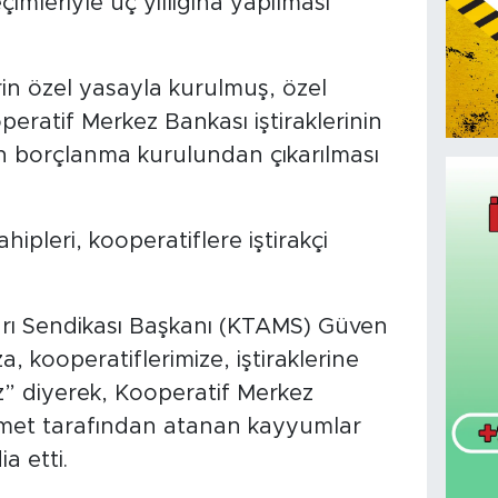
imleriyle üç yıllığına yapılması
rin özel yasayla kurulmuş, özel
ratif Merkez Bankası iştiraklerinin
 borçlanma kurulundan çıkarılması
ipleri, kooperatiflere iştirakçi
rı Sendikası Başkanı (KTAMS) Güven
 kooperatiflerimize, iştiraklerine
z” diyerek, Kooperatif Merkez
ümet tarafından atanan kayyumlar
a etti.