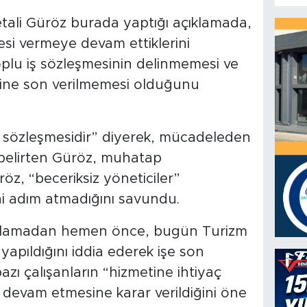
li Güröz burada yaptığı açıklamada,
si vermeye devam ettiklerini
oplu iş sözleşmesinin delinmemesi ve
erine son verilmemesi olduğunu
ş sözleşmesidir” diyerek, mücadeleden
 belirten Güröz, muhatap
röz, “beceriksiz yöneticiler”
 adım atmadığını savundu.
aşlamadan hemen önce, bugün Turizm
yapıldığını iddia ederek işe son
bazı çalışanların “hizmetine ihtiyaç
devam etmesine karar verildiğini öne