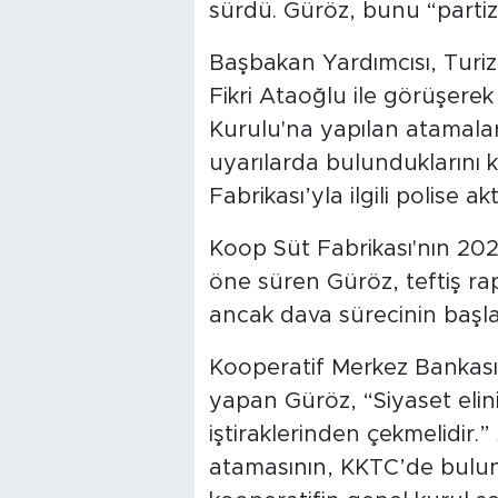
sürdü. Güröz, bunu “partiza
Başbakan Yardımcısı, Turiz
Fikri Ataoğlu ile görüşere
Kurulu'na yapılan atamala
uyarılarda bulundukların
Fabrikası’yla ilgili polise ak
Koop Süt Fabrikası'nın 2024
öne süren Güröz, teftiş ra
ancak dava sürecinin başlatı
Kooperatif Merkez Bankası 
yapan Güröz, “Siyaset eli
iştiraklerinden çekmelidir.
atamasının, KKTC’de bulun