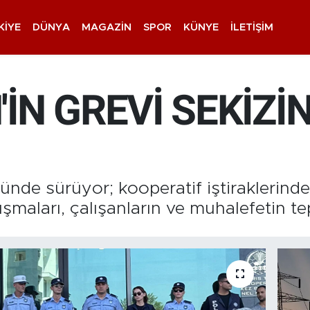
KIYE
DÜNYA
MAGAZIN
SPOR
KÜNYE
İLETIŞIM
İN GREVİ SEKİZİN
nde sürüyor; kooperatif iştiraklerind
ışmaları, çalışanların ve muhalefetin tep