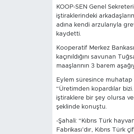
KOOP-SEN Genel Sekreteri R
iştiraklerindeki arkadaşlar
adına kendi arzularıyla grev
kaydetti.
Kooperatif Merkez Bankası
kaçınıldığını savunan Tuğsa
maaşlarının 3 barem aşağıya
Eylem süresince muhatap b
“Üretimden kopardılar bizi. 
iştiraklere bir şey olursa 
şeklinde konuştu.
-Şahali: “Kıbrıs Türk hayva
Fabrikası’dır, Kıbrıs Türk çi