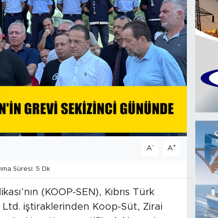
-
+
A
A
ma Süresi: 5 Dk
ikası’nın (KOOP-SEN), Kıbrıs Türk
td. iştiraklerinden Koop-Süt, Zirai