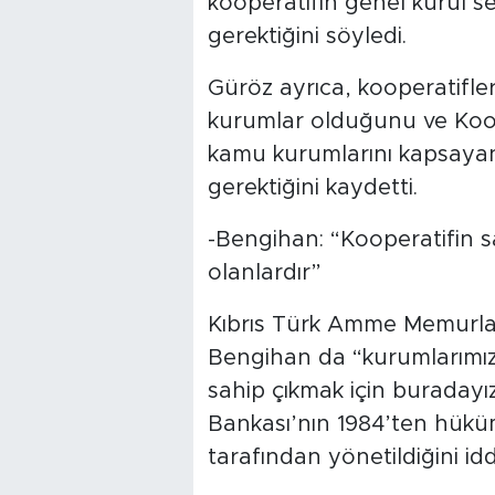
kooperatifin genel kurul seç
gerektiğini söyledi.
Güröz ayrıca, kooperatifle
kurumlar olduğunu ve Koope
kamu kurumlarını kapsayan
gerektiğini kaydetti.
-Bengihan: “Kooperatifin sah
olanlardır”
Kıbrıs Türk Amme Memurla
Bengihan da “kurumlarımıza,
sahip çıkmak için buradayı
Bankası’nın 1984’ten hük
tarafından yönetildiğini iddi