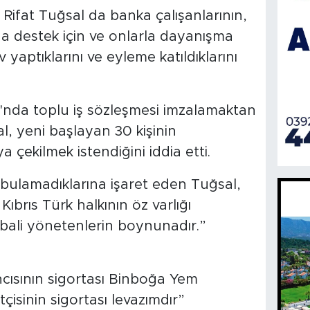
ifat Tuğsal da banka çalışanlarının,
ına destek için ve onlarla dayanışma
 yaptıklarını ve eyleme katıldıklarını
'nda toplu iş sözleşmesi imzalamaktan
l, yeni başlayan 30 kişinin
 çekilmek istendiğini iddia etti.
ulamadıklarına işaret eden Tuğsal,
Kıbrıs Türk halkının öz varlığı
vebali yönetenlerin boynunadır.”
ncısının sigortası Binboğa Yem
ftçisinin sigortası levazımdır”