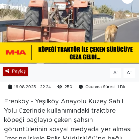
Paylaş
-
+
A
A
16.08.2025 - 22:24
250
Okunma Süresi: 1 Dk
Erenköy - Yeşilköy Anayolu Kuzey Sahil
Yolu üzerinde kullanımındaki traktöre
köpeği bağlayıp çeken şahsın
görüntülerinin sosyal medyada yer alması
üzerine İskele Polis Müdürlüğü’ne bağlı