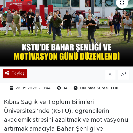
Paylaş
-
+
A
A
28.05.2026 - 13:44
14
Okunma Süresi: 1 Dk
Kıbrıs Sağlık ve Toplum Bilimleri
Üniversitesi’nde (KSTU), öğrencilerin
akademik stresini azaltmak ve motivasyonu
artırmak amacıyla Bahar Şenliği ve