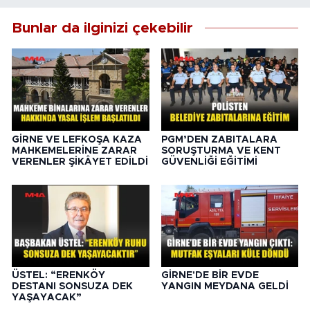
Bunlar da ilginizi çekebilir
GİRNE VE LEFKOŞA KAZA
PGM’DEN ZABITALARA
MAHKEMELERİNE ZARAR
SORUŞTURMA VE KENT
VERENLER ŞİKÂYET EDİLDİ
GÜVENLİĞİ EĞİTİMİ
ÜSTEL: “ERENKÖY
GİRNE'DE BİR EVDE
DESTANI SONSUZA DEK
YANGIN MEYDANA GELDİ
YAŞAYACAK”