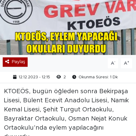
Paylaş
-
+
A
A
12.12.2023 - 12:15
2
Okunma Süresi: 1 Dk
KTOEÖS, bugün öğleden sonra Bekirpaşa
Lisesi, Bülent Ecevit Anadolu Lisesi, Namık
Kemal Lisesi, Şehit Turgut Ortaokulu,
Bayraktar Ortaokulu, Osman Nejat Konuk
Ortaokulu’nda eylem yapılacağını