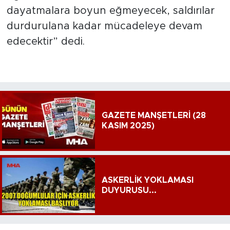
dayatmalara boyun eğmeyecek, saldırılar
durdurulana kadar mücadeleye devam
edecektir” dedi.
GAZETE MANŞETLERİ (28
KASIM 2025)
ASKERLİK YOKLAMASI
DUYURUSU...