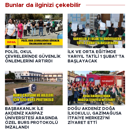
Bunlar da ilginizi çekebilir
POLİS, OKUL
İLK VE ORTA EĞİTİMDE
ÇEVRELERİNDE GÜVENLİK
YARIYIL TATİLİ 1 ŞUBAT'TA
ÖNLEMLERİNİ ARTIRDI
BAŞLAYACAK
BAŞBAKANLIK İLE
DOĞU AKDENİZ DOĞA
AKDENİZ KARPAZ
İLKOKULU, GAZİMAĞUSA
ÜNİVERSİTESİ ARASINDA
İTFAİYE MERKEZİ’Nİ
ÖZEL BURS PROTOKOLÜ
ZİYARET ETTİ
İMZALANDI