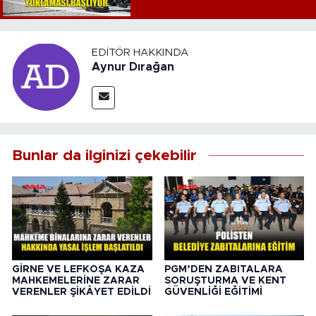
EDITÖR HAKKINDA
Aynur Dırağan
Bunlar da ilginizi çekebilir
GİRNE VE LEFKOŞA KAZA
PGM’DEN ZABITALARA
MAHKEMELERİNE ZARAR
SORUŞTURMA VE KENT
VERENLER ŞİKÂYET EDİLDİ
GÜVENLİĞİ EĞİTİMİ