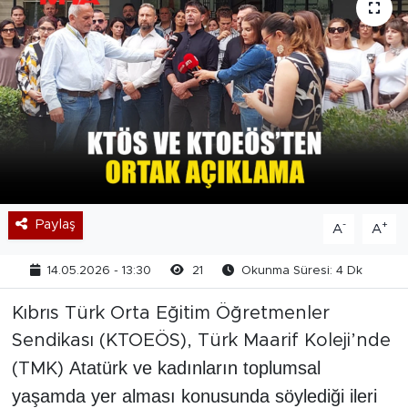
Paylaş
-
+
A
A
14.05.2026 - 13:30
21
Okunma Süresi: 4 Dk
Kıbrıs Türk Orta Eğitim Öğretmenler
Sendikası (KTOEÖS), Türk Maarif Koleji’nde
Atatürk ve kadınların toplumsal
(TMK)
yaşamda yer alması konusunda söylediği ileri