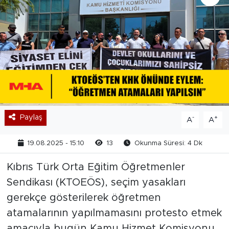
Paylaş
-
+
A
A
19.08.2025 - 15:10
13
Okunma Süresi: 4 Dk
Kıbrıs Türk Orta Eğitim Öğretmenler
Sendikası (KTOEÖS), seçim yasakları
gerekçe gösterilerek öğretmen
atamalarının yapılmamasını protesto etmek
amacıyla bugün Kamu Hizmet Komisyonu