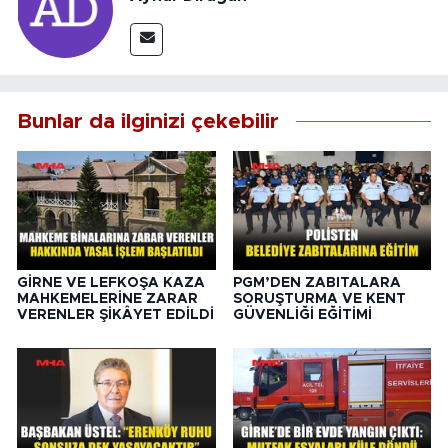
Bunlar da ilginizi çekebilir
GİRNE VE LEFKOŞA KAZA
PGM’DEN ZABITALARA
MAHKEMELERİNE ZARAR
SORUŞTURMA VE KENT
VERENLER ŞİKÂYET EDİLDİ
GÜVENLİĞİ EĞİTİMİ