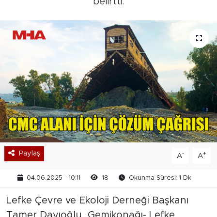
belirtti.
Paylaş
-
+
A
A
04.06.2025 - 10:11
18
Okunma Süresi: 1 Dk
Lefke Çevre ve Ekoloji Derneği Başkanı
Tamer Dayıoğlu, Gemikonağı- Lefke