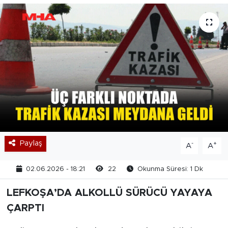
Paylaş
-
+
A
A
02.06.2026 - 18:21
22
Okunma Süresi: 1 Dk
LEFKOŞA’DA ALKOLLÜ SÜRÜCÜ YAYAYA
ÇARPTI