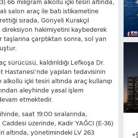
66 miligram alkollü içki tesiri altında,
ı salon araç ile batı istikametine
rettiği sırada, Gönyeli Kurakçıl
 direksiyon hakimiyetini kaybederek
taşlarına çarptıktan sonra, sol yan
uştur.
 sürücüsü, kaldırıldığı Lefkoşa Dr.
 Hastanesi’nde yapılan tedavisinin
lkollü içki tesiri altında araç kullanıp
rından aleyhinde yasal işlem
 devam etmektedir.
hinde, saat 19:00 sıralarında,
 Caddesi üzerinde, Kadir YAĞCI (E-36)
siri altında, yönetimindeki LV 263