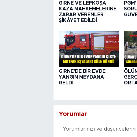
GİRNE VE LEFKOŞA
PGM’
KAZA MAHKEMELERİNE
SORU
ZARAR VERENLER
GÜVE
ŞİKÂYET EDİLDİ
GİRNE'DE BİR EVDE
ÖLÜ
YANGIN MEYDANA
GER
GELDİ
ORTA
Yorumlar