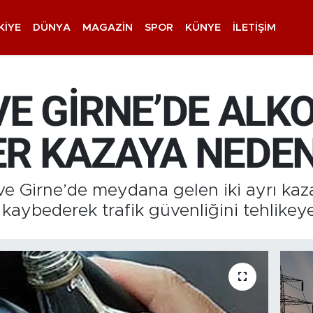
KIYE
DÜNYA
MAGAZIN
SPOR
KÜNYE
İLETIŞIM
VE GİRNE’DE ALK
R KAZAYA NEDE
e Girne’de meydana gelen iki ayrı kaza
kaybederek trafik güvenliğini tehlikeye 