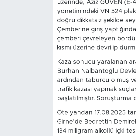
üzerinde, Aziz GÜVEN (E-43) 
yönetimindeki VN 524 plakal
doğru dikkatsiz şekilde sey
Çemberine giriş yaptığında
çemberi çevreleyen bordür 
kısmı üzerine devrilip durm
Kaza sonucu yaralanan araç
Burhan Nalbantoğlu Devlet
ardından taburcu olmuş ve a
trafik kazası yapmak suçla
başlatılmıştır. Soruşturma
Öte yandan 17.08.2025 tari
Girne’de Bedrettin Demirel
134 miligram alkollü içki te