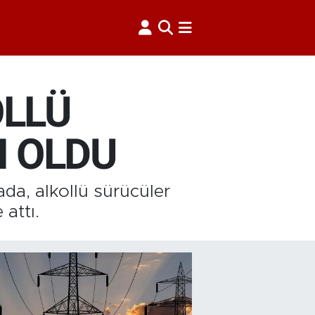
OLLÜ
N OLDU
da, alkollü sürücüler
attı.