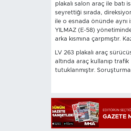
plakalı salon araç ile batı 
seyrettiği sırada, direksiy
ile o esnada önünde aynı 
YILMAZ (E-58) yönetiminde
arka kısmına çarpmıştır. K
LV 263 plakalı araç sürücüsü
altında araç kullanıp trafi
tutuklanmıştır. Soruşturm
EDITÖRÜN SEÇTIĞ
GAZETE M