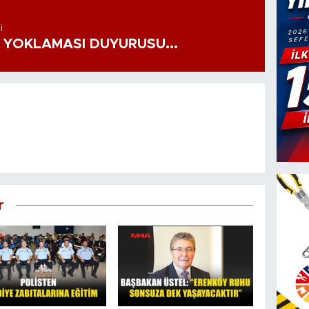
I
 YOKLAMASI DUYURUSU...
r