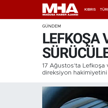
KIBRIS
TÜR
GÜNDEM
LEFKOŞA 
SÜRÜCÜLE
17 Ağustos’ta Lefkoşa v
direksiyon hakimiyetini 