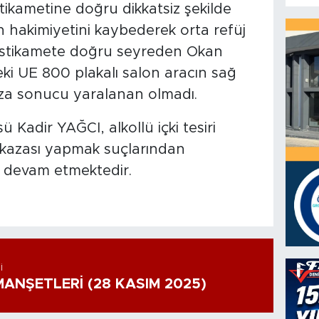
istikametine doğru dikkatsiz şekilde
on hakimiyetini kaybederek orta refüj
istikamete doğru seyreden Okan
ki UE 800 plakalı salon aracın sağ
aza sonucu yaralanan olmadı.
 Kadir YAĞCI, alkollü içki tesiri
k kazası yapmak suçlarından
a devam etmektedir.
I
ANŞETLERİ (28 KASIM 2025)