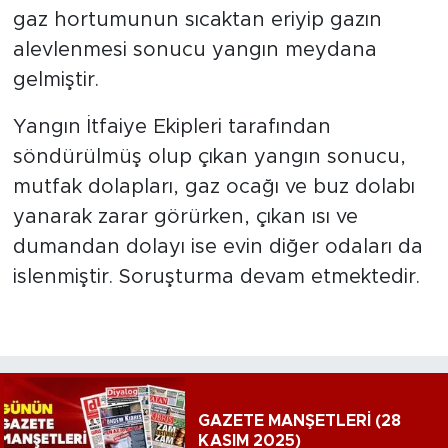
gaz hortumunun sıcaktan eriyip gazın
alevlenmesi sonucu yangın meydana
gelmiştir.
Yangın İtfaiye Ekipleri tarafından
söndürülmüş olup çıkan yangın sonucu,
mutfak dolapları, gaz ocağı ve buz dolabı
yanarak zarar görürken, çıkan ısı ve
dumandan dolayı ise evin diğer odaları da
islenmiştir. Soruşturma devam etmektedir.
GAZETE MANŞETLERİ (28
KASIM 2025)