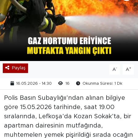
Paylaş
-
+
A
A
16.05.2026 - 14:30
16
Okunma Süresi: 1 Dk
Polis Basın Subaylığıı’ndan alınan bilgiye
göre 15.05.2026 tarihinde, saat 19.00
sıralarında, Lefkoşa’da Kozan Sokak’ta, bir
apartman dairesinin mutfağında,
muhtemelen yemek pişirildiği sırada ocağın