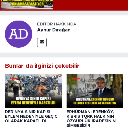
EDITÖR HAKKINDA
Aynur Dırağan
Bunlar da ilginizi çekebilir
DERİNYA SINIR KAPISI
ERHÜRMAN: ERENKÖY,
EYLEM NEDENİYLE GEÇİCİ
KIBRIS TÜRK HALKININ
OLARAK KAPATILDI
ÖZGÜRLÜK İRADESİNİN
SİMGESİDİR