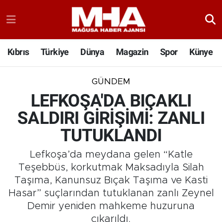
Kıbrıs
Türkiye
Dünya
Magazin
Spor
Künye
GÜNDEM
LEFKOŞA'DA BIÇAKLI
SALDIRI GİRİŞİMİ: ZANLI
TUTUKLANDI
Lefkoşa’da meydana gelen “Katle
Teşebbüs, korkutmak Maksadıyla Silah
Taşıma, Kanunsuz Bıçak Taşıma ve Kasti
Hasar” suçlarından tutuklanan zanlı Zeynel
Demir yeniden mahkeme huzuruna
çıkarıldı.