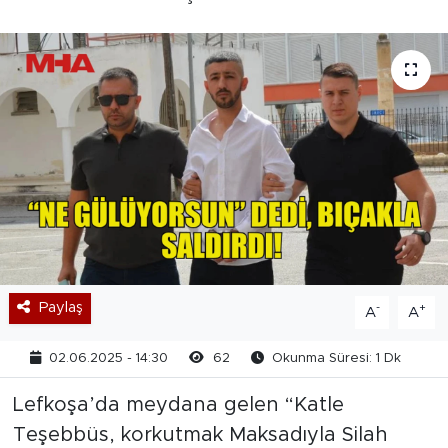
Paylaş
-
+
A
A
02.06.2025 - 14:30
62
Okunma Süresi: 1 Dk
Lefkoşa’da meydana gelen “Katle
Teşebbüs, korkutmak Maksadıyla Silah