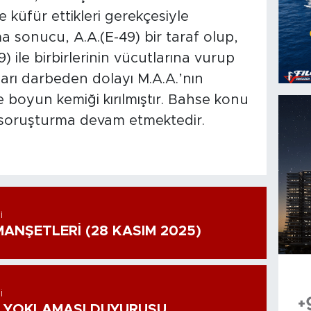
ne küfür ettikleri gerekçesiyle
a sonucu, A.A.(E-49) bir taraf olup,
) ile birbirlerinin vücutlarına vurup
kları darbeden dolayı M.A.A.’nın
e boyun kemiği kırılmıştır. Bahse konu
, soruşturma devam etmektedir.
I
ANŞETLERİ (28 KASIM 2025)
I
 YOKLAMASI DUYURUSU...