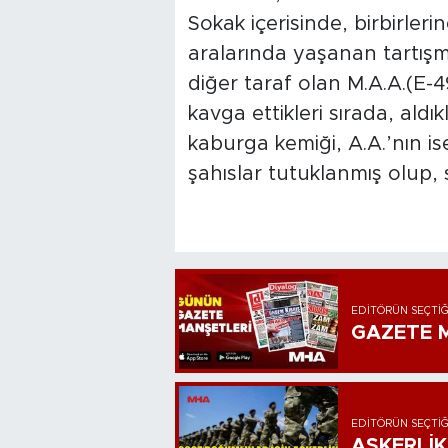
Sokak içerisinde, birbirleri
aralarında yaşanan tartışm
diğer taraf olan M.A.A.(E-49
kavga ettikleri sırada, aldı
kaburga kemiği, A.A.’nın is
şahıslar tutuklanmış olup
EDITÖRÜN SEÇTIĞ
GAZETE M
EDITÖRÜN SEÇTIĞ
ASKERLİK