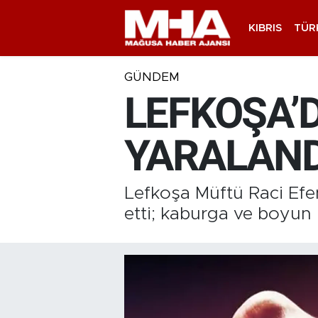
KIBRIS
TÜR
GÜNDEM
LEFKOŞA’D
YARALAND
Lefkoşa Müftü Raci Efen
etti; kaburga ve boyun ke