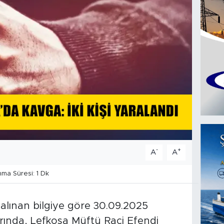
-
+
A
A
a Süresi: 1 Dk
 alınan bilgiye göre 30.09.2025
arında, Lefkoşa Müftü Raci Efendi