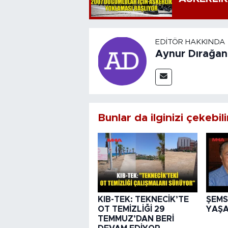
EDITÖR HAKKINDA
Aynur Dırağan
Bunlar da ilginizi çekebili
KIB-TEK: TEKNECİK’TE
ŞEMS
OT TEMİZLİĞİ 29
YAŞA
TEMMUZ’DAN BERİ