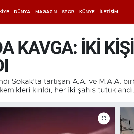
KIYE
DÜNYA
MAGAZIN
SPOR
KÜNYE
İLETIŞIM
A KAVGA: İKİ KİŞİ
I
di Sokak’ta tartışan A.A. ve M.A.A. bir
mikleri kırıldı, her iki şahıs tutuklandı